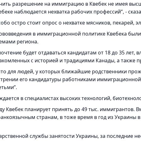
чить разрешение на иммиграцию в Квебек не имея высш
вебеке наблюдается нехватка рабочих профессий”, - ска
собо остро стоит опрос о нехватке мясников, пекарей, э
ововведения в иммиграционной политике Квебека был
емами региона.
очтение будет отдаваться кандидатам от 18 до 35 лет, 
акомленных с историей и традициями Канады, а также 
то для людей, у которых ближайшие родственники прож
трении его кандидатуры работниками иммиграционной
етьми”.
ждается в специалистах высоких технологий, биотехнол
оду Квебек планирует принять до 49 тыс. иммигрантов. Вм
ранкоязычным странам, в тоже время в год из Украины 
арственной службы занятости Украины, за последние не