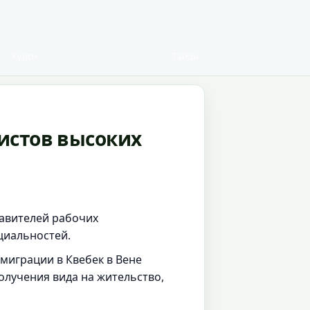
Курси
Гайди
истов высоких
тавителей рабочих
циальностей.
миграции в Квебек в Вене
олучения вида на жительство,