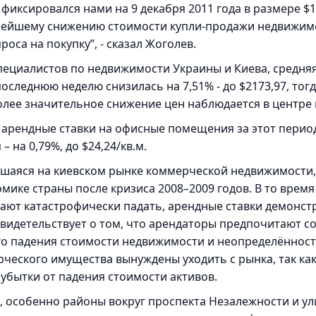
иксировался нами на 9 декабря 2011 года в размере $154
нейшему снижению стоимости купли-продажи недвижим
оса на покупку”, - сказал Жоголев.
пециалистов по недвижимости Украины и Киева, средняя
оследнюю неделю снизилась на 7,51% - до $2173,97, тог
более значительное снижение цен наблюдается в центре 
 арендные ставки на офисные помещения за этот период 
– на 0,79%, до $24,24/кв.м.
вшаяся на киевском рынке коммерческой недвижимости,
мике страны после кризиса 2008–2009 годов. В то время
ют катастрофически падать, арендные ставки демонст
 свидетельствует о том, что арендаторы предпочитают 
го падения стоимости недвижимости и неопределённос
ческого имущества вынуждены уходить с рынка, так как
бытки от падения стоимости активов.
, особенно районы вокруг проспекта Незалежности и ул