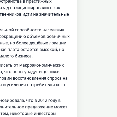
остранства в престижных
назад позиционировались как
ственников идти на значительные
ельной способности населения
к сокращению объёмов розничных
ные, но более дешёвые локации
ная плата остаётся высокой, но
малого бизнеса.
висеть от макроэкономических
, что цены упадут ещё ниже.
ловии восстановления спроса на
ы и усиления потребительского
озировала, что в 2012 году в
ополнительное предложение может
 тем, некоторые инвесторы