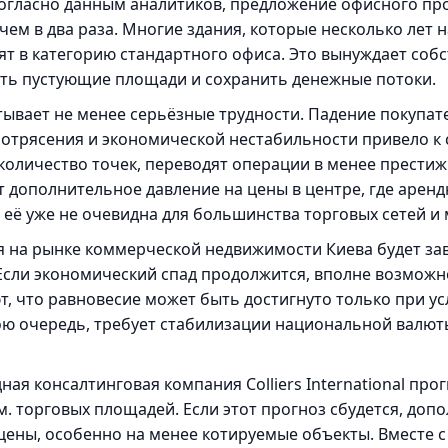
Согласно данным аналитиков, предложение офисного пр
чем в два раза. Многие здания, которые несколько лет 
ят в категорию стандартного офиса. Это вынуждает соб
нить пустующие площади и сохранить денежные потоки.
ывает не менее серьёзные трудности. Падение покупат
потрясения и экономической нестабильности привело 
оличество точек, переводят операции в менее престиж
т дополнительное давление на цены в центре, где аренд
её уже не очевидна для большинства торговых сетей и 
я на рынке коммерческой недвижимости Киева будет за
сли экономический спад продолжится, вполне возможно
, что равновесие может быть достигнуто только при ус
ою очередь, требует стабилизации национальной валют
я консалтинговая компания Colliers International прогн
.м. торговых площадей. Если этот прогноз сбудется, д
цены, особенно на менее котируемые объекты. Вместе с