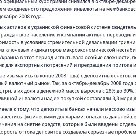
о официальный курс гривни снизился в октябре-декабре 2
: объем ежедневного предложения инвалюты на межбанков
 декабре 2008 года.
ых активов в украинской финансовой системе свидетель
Гражданское население и компании активно переводил
тоимость в условиях стремительной девальвации гривни
м из ключевых индикаторов макроэкономической нестаб
Украина в этот период испытывала особые сложности, п
к для экспортных потрясений и прекращения притока и
ые изымались (в конце 2008 года) с депозитных счетов,
ый валютный рынок. Так, за октябрь-декабрь 2008 года
д грн, а их доля в денежной массе выросла с 28% до 30%
чной инвалюты над ее покупкой составляли 3,3 млрд до
вела к тому, что депозиты в банках начали массово из
завестись физическими долларами, опасаясь дальнейше
ичения на снятие средств, которые были введены отд
скорость оттока депозитов создавала серьезные проблем