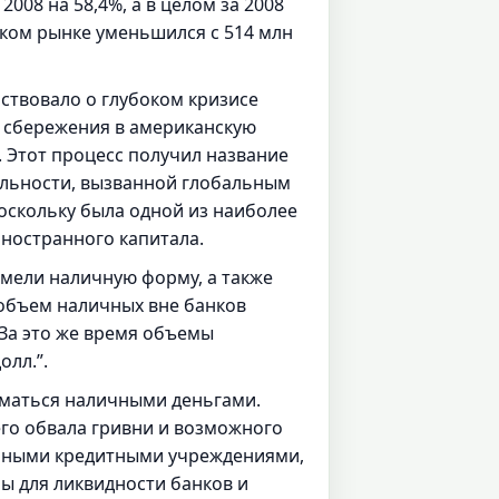
008 на 58,4%, а в целом за 2008
ском рынке уменьшился с 514 млн
ствовало о глубоком кризисе
и сбережения в американскую
. Этот процесс получил название
ильности, вызванной глобальным
оскольку была одной из наиболее
ностранного капитала.
 имели наличную форму, а также
 объем наличных вне банков
. За это же время объемы
лл.”.
ыматься наличными деньгами.
го обвала гривни и возможного
ельными кредитными учреждениями,
ы для ликвидности банков и