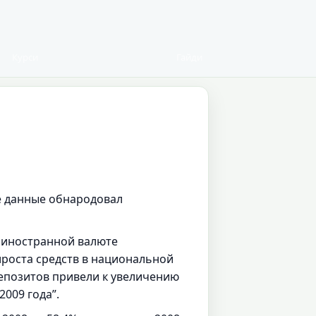
Курси
Гайди
ие данные обнародовал
в иностранной валюте
ироста средств в национальной
депозитов привели к увеличению
2009 года”.