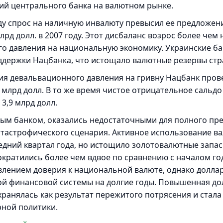
ий центрального банка на валютном рынке.
ду спрос на наличную инвалюту превысил ее предложение
лрд долл. в 2007 году. Этот дисбаланс возрос более чем 
о давления на национальную экономику. Украинские ба
ддержки Нацбанка, что истощало валютные резервы стр
я девальвационного давления на гривну Нацбанк прове
 млрд долл. В то же время чистое отрицательное сальд
3,9 млрд долл.
м банком, оказались недостаточными для полного пре
атастрофического сценария. Активное использование в
едний квартал года, но истощило золотовалютные запасы
кратились более чем вдвое по сравнению с началом го
лением доверия к национальной валюте, однако долла
й финансовой системы на долгие годы. Повышенная до
хранялась как результат пережитого потрясения и стал
ной политики.