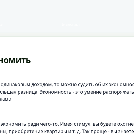
си
Інвестиції
ономить
 одинаковым доходом, то можно судить об их экономност
ольшая разница. Экономность - это умение распоряжать
ными.
кономить ради чего-то. Имея стимул, вы будете охотне
ны, приобретение квартиры и т. д. Так проще - вы знает