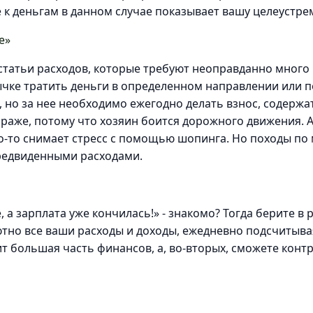
к деньгам в данном случае показывает вашу целеустре
е»
статьи расходов, которые требуют неоправданно много
чке тратить деньги в определенном направлении или по
т, но за нее необходимо ежегодно делать взнос, содерж
раже, потому что хозяин боится дорожного движения. А 
то-то снимает стресс с помощью шопинга. Но походы по
предвиденными расходами.
, а зарплата уже кончилась!» - знакомо? Тогда берите в 
но все ваши расходы и доходы, ежедневно подсчитывая о
дит большая часть финансов, а, во-вторых, сможете кон