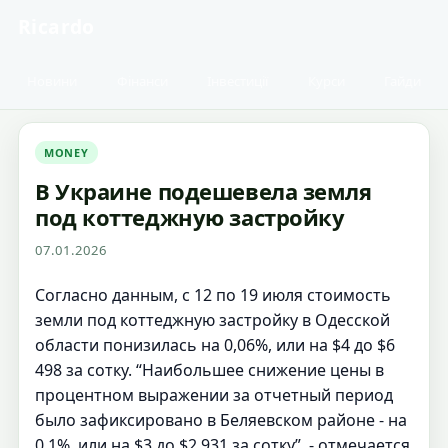
Ricardo
Новини
Фінанси
Інвестиції
Курси
Гайди
MONEY
В Украине подешевела земля
под коттеджную застройку
07.01.2026
Согласно данным, с 12 по 19 июля стоимость
земли под коттеджную застройку в Одесской
области понизилась на 0,06%, или на $4 до $6
498 за сотку. “Наибольшее снижение цены в
процентном выражении за отчетный период
было зафиксировано в Беляевском районе - на
0,1%, или на $3 до $2 931 за сотку”, - отмечается