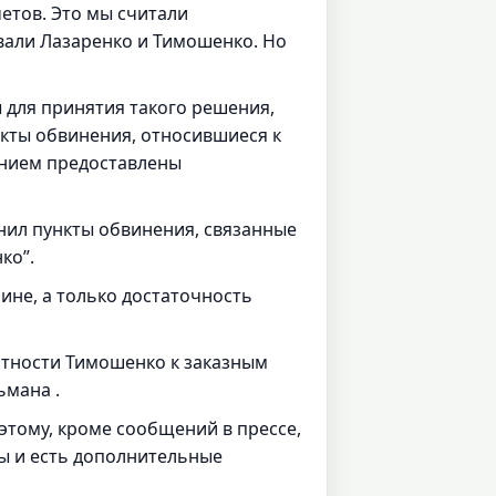
четов. Это мы считали
вали Лазаренко и Тимошенко. Но
ы для принятия такого решения,
нкты обвинения, относившиеся к
ением предоставлены
нил пункты обвинения, связанные
ко”.
ине, а только достаточность
стности Тимошенко к заказным
ьмана .
 этому, кроме сообщений в прессе,
ны и есть дополнительные