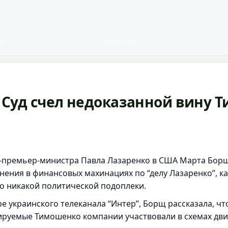
си
Інвестиції
 Суд счел недоказанной вину 
с-премьер-министра Павла Лазаренко в США Марта Борщ
нения в финансовых махинациях по “делу Лазаренко”, 
о никакой политической подоплеки.
ре украинского телеканала “Интер”, Борщ рассказала, ч
лируемые Тимошенко компании участвовали в схемах дви