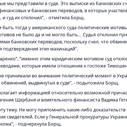
рые мы представили в суде. Это выписки из банковских с
финансовых и банковских переводов, в которых участво
 и суд их отклонил”, - отметила Борщ.
и быть тогда у американского суда политические мотив
мотивов не было да и не могло быть… Судья отклонил пу
ями банковских переводов, поскольку счел, что обвин
я подтверждения этих махинаций”.
заренко”, “именно этим юридическим мотивом суд откло
реводами, которые имели отношение к госпоже Тимошен
я не принимали во внимание политический момент в Укра
 обвинений, выдвинутых в суде”, - подытожила Борщ.
асполагает информацией относительно возможной прича
вгения Щербаня и влиятельного финансиста Вадима Гет
эту тему. Не могу припомнить какие-либо доказательств
ния свидетелей. Если у Генеральной прокуратуры Украи
акома”, - подчеркнула Борщ.