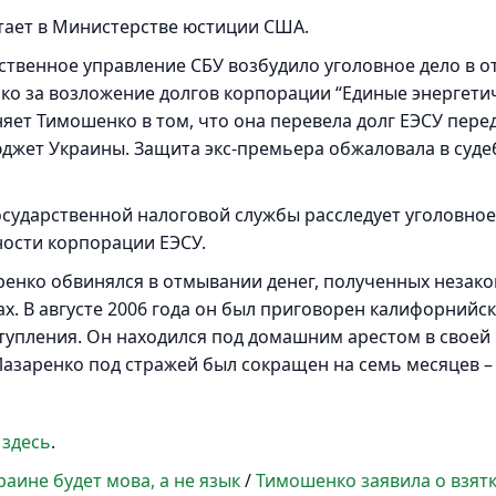
тает в Министерстве юстиции США.
едственное управление СБУ возбудило уголовное дело в 
ко за возложение долгов корпорации “Единые энергети
яет Тимошенко в том, что она перевела долг ЕЭСУ пер
юджет Украины. Защита экс-премьера обжаловала в суд
осударственной налоговой службы расследует уголовно
ости корпорации ЕЭСУ.
ренко обвинялся в отмывании денег, полученных незак
ах. В августе 2006 года он был приговорен калифорний
ступления. Он находился под домашним арестом в своей 
азаренко под стражей был сокращен на семь месяцев – д
 здесь
.
аине будет мова, а не язык
/
Тимошенко заявила о взятк