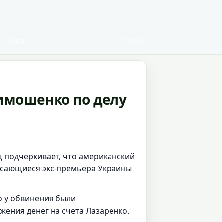
Курси
Гайди
Тимошенко по делу
 подчеркивает, что американский
касающиеся экс-премьера Украины
то у обвинения были
жения денег на счета Лазаренко.